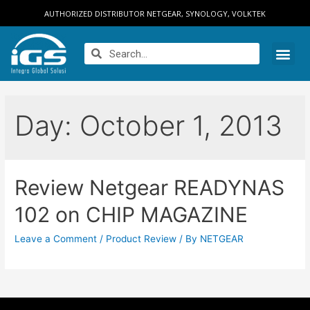
AUTHORIZED DISTRIBUTOR NETGEAR, SYNOLOGY, VOLKTEK
Day:
October 1, 2013
Review Netgear READYNAS
102 on CHIP MAGAZINE
Leave a Comment
/
Product Review
/ By
NETGEAR