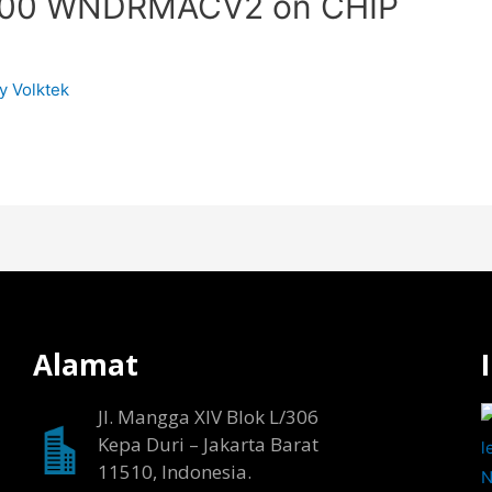
N600 WNDRMACV2 on CHIP
By
Volktek
Alamat
Jl. Mangga XIV Blok L/306
Kepa Duri – Jakarta Barat
11510, Indonesia.