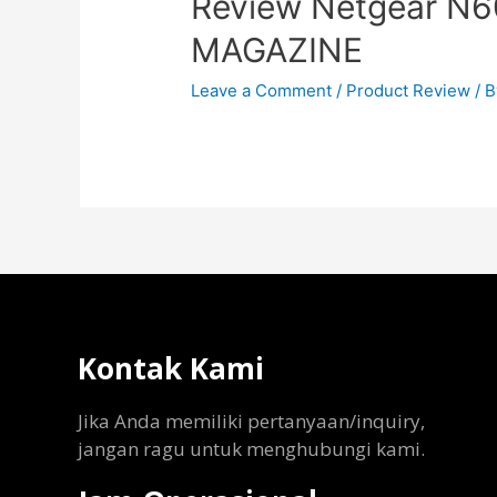
Review Netgear 
MAGAZINE
Leave a Comment
/
Product Review
/ 
Kontak Kami
Jika Anda memiliki pertanyaan/inquiry,
jangan ragu untuk menghubungi kami.