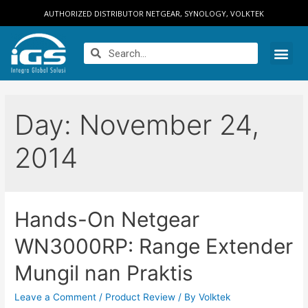
AUTHORIZED DISTRIBUTOR NETGEAR, SYNOLOGY, VOLKTEK
Day:
November 24,
2014
Hands-On Netgear
WN3000RP: Range Extender
Mungil nan Praktis
Leave a Comment
/
Product Review
/ By
Volktek