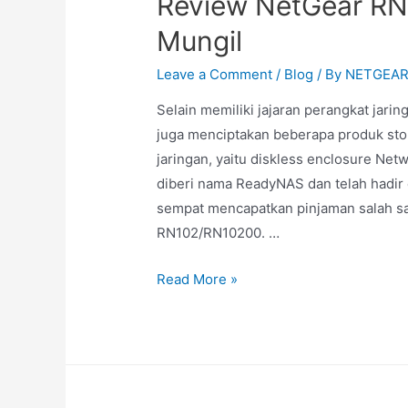
Review NetGear R
Mungil
Leave a Comment
/
Blog
/ By
NETGEA
Selain memiliki jajaran perangkat jar
juga menciptakan beberapa produk st
jaringan, yaitu diskless enclosure Ne
diberi nama ReadyNAS dan telah hadir 
sempat mencapatkan pinjaman salah sa
RN102/RN10200. …
Read More »