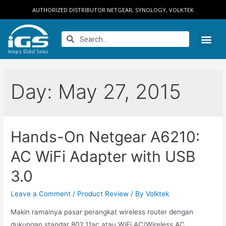
AUTHORIZED DISTRIBUTOR NETGEAR, SYNOLOGY, VOLKTEK
Day:
May 27, 2015
Hands-On Netgear A6210:
AC WiFi Adapter with USB
3.0
Leave a Comment
/
Product Review
/ By
Volktek
Makin ramainya pasar perangkat wireless router dengan
dukungan standar 802.11ac atau WiFi AC/Wireless AC