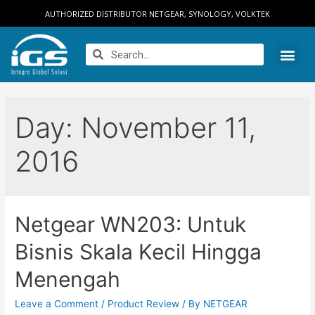
AUTHORIZED DISTRIBUTOR NETGEAR, SYNOLOGY, VOLKTEK
Day:
November 11,
2016
Netgear WN203: Untuk
Bisnis Skala Kecil Hingga
Menengah
Leave a Comment
/
Product Review
/ By
NETGEAR