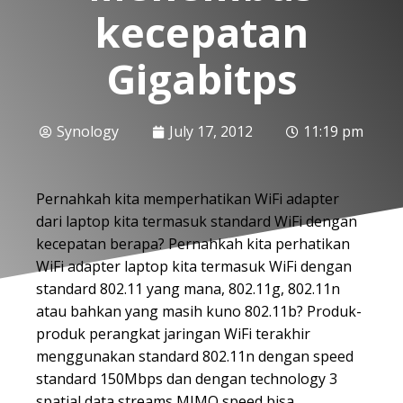
kecepatan
Gigabitps
Synology
July 17, 2012
11:19 pm
Pernahkah kita memperhatikan WiFi adapter
dari laptop kita termasuk standard WiFi dengan
kecepatan berapa? Pernahkah kita perhatikan
WiFi adapter laptop kita termasuk WiFi dengan
standard 802.11 yang mana, 802.11g, 802.11n
atau bahkan yang masih kuno 802.11b? Produk-
produk perangkat jaringan WiFi terakhir
menggunakan standard 802.11n dengan speed
standard 150Mbps dan dengan technology 3
spatial data streams MIMO speed bisa