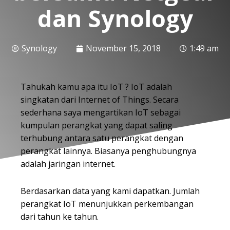
dan Synology
Synology
November 15, 2018
1:49 am
Tahukah kamu apa itu IoT ? IoT adalah
singkatan dari Internet of Things. Secara
sederhana saya mengartikan IoT sebagai
kumpulan perangkat yang dapat saling
terhubung antara satu perangkat dengan
perangkat lainnya. Biasanya penghubungnya
adalah jaringan internet.
Berdasarkan data yang kami dapatkan. Jumlah
perangkat IoT menunjukkan perkembangan
dari tahun ke tahun.