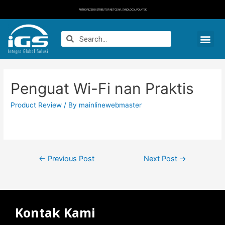
AUTHORIZED DISTRIBUTOR NETGEAR, SYNOLOGY, VOLKTEK
Penguat Wi-Fi nan Praktis
Product Review
/ By
mainlinewebmaster
←
Previous Post
Next Post
→
Kontak Kami