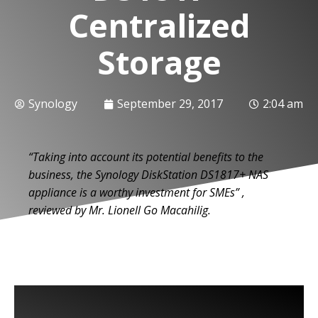
Centralized
Storage
Synology
September 29, 2017
2:04 am
“Taking into account its potential benefits to the
business, the Synology DiskStation DS1817+ NAS
appliance is a worthy investment for SMEs” ,
reviewed by Mr. Lionell Go Macahilig.