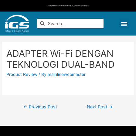
AUTHORIZED DISTRIBUTOR NETGEAR, SYNOLOGY, VOLKTEK
ADAPTER Wi-Fi DENGAN
TEKNOLOGI DUAL-BAND
Product Review
/ By
mainlinewebmaster
←
Previous Post
Next Post
→