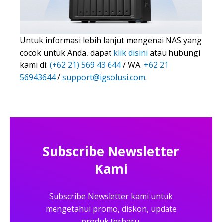
Untuk informasi lebih lanjut mengenai NAS yang
cocok untuk Anda, dapat
klik disini
atau hubungi
kami di:
(+62 21) 569 43 644
/ WA.
+62 21
56943644
/
support@igsolusi.com
.
Subscribe Newsletter
Kami
Subscribe Newsletter kami untuk
mengetahui promo, diskon, update
produk terbaru,