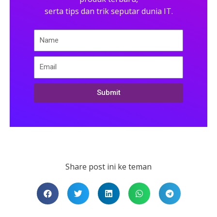
serta tips dan trik seputar dunia IT.
Submit
Share post ini ke teman