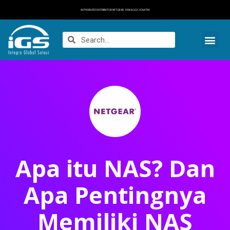
AUTHORIZED DISTRIBUTOR NETGEAR, SYNOLOGY, VOLKTEK
Apa itu NAS? Dan
Apa Pentingnya
Memiliki NAS