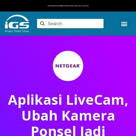
AUTHORIZED DISTRIBUTOR NETGEAR, SYNOLOGY, VOLKTEK
Aplikasi LiveCam,
Ubah Kamera
Ponsel Jadi