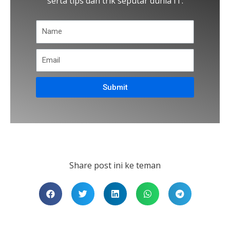
serta tips dan trik seputar dunia IT.
Submit
Share post ini ke teman