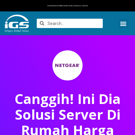
AUTHORIZED DISTRIBUTOR NETGEAR, SYNOLOGY, VOLKTEK
Canggih! Ini Dia
Solusi Server Di
Rumah Harga