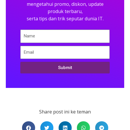
mengetahui promo, diskon, update
produk terbaru,
serta tips dan trik seputar dunia IT.
Submit
Share post ini ke teman