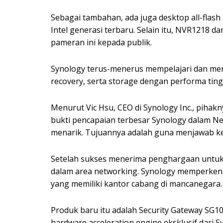
Sebagai tambahan, ada juga desktop all-flas
Intel generasi terbaru. Selain itu, NVR1218 
pameran ini kepada publik.
Synology terus-menerus mempelajari dan meng
recovery, serta storage dengan performa tinggi
Menurut Vic Hsu, CEO di Synology Inc., pih
bukti pencapaian terbesar Synology dalam Net
menarik. Tujuannya adalah guna menjawab keb
Setelah sukses menerima penghargaan untuk
dalam area networking. Synology memperke
yang memiliki kantor cabang di mancanegara.
Produk baru itu adalah Security Gateway SG1
hardware acceleration engine eksklusif dari S