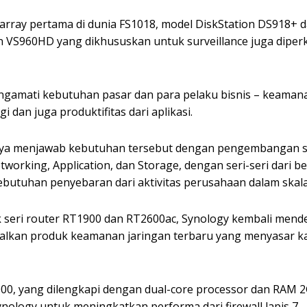
h array pertama di dunia FS1018, model DiskStation DS91
dan VS960HD yang dikhususkan untuk surveillance juga dipe
amati kebutuhan pasar dan para pelaku bisnis – keamanan 
 dan juga produktifitas dari aplikasi.
aknya menjawab kebutuhan tersebut dengan pengembangan so
working, Application, dan Storage, dengan seri-seri dari b
utuhan penyebaran dari aktivitas perusahaan dalam skala
 seri router RT1900 dan RT2600ac, Synology kembali me
nalkan produk keamanan jaringan terbaru yang menyasar
000, yang dilengkapi dengan dual-core processor dan RAM
ynology untuk meningkatkan performa dari firewall lapis 7.