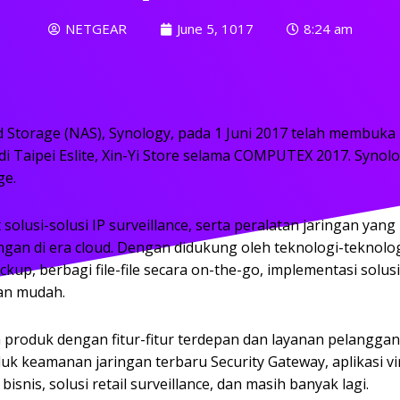
NETGEAR
June 5, 1017
8:24 am
orage (NAS), Synology, pada 1 Juni 2017 telah membuka p
 di Taipei Eslite, Xin-Yi Store selama COMPUTEX 2017. Syn
ge.
olusi-solusi IP surveillance, serta peralatan jaringan ya
gan di era cloud. Dengan didukung oleh teknologi-teknolo
up, berbagi file-file secara on-the-go, implementasi solu
dan mudah.
oduk dengan fitur-fitur terdepan dan layanan pelanggan 
k keamanan jaringan terbaru Security Gateway, aplikasi vir
bisnis, solusi retail surveillance, dan masih banyak lagi.