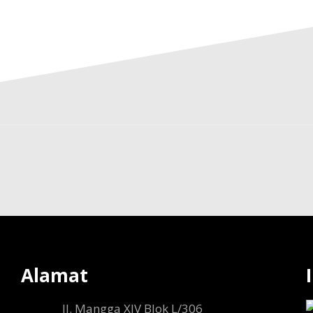
Alamat
Jl. Mangga XIV Blok L/306