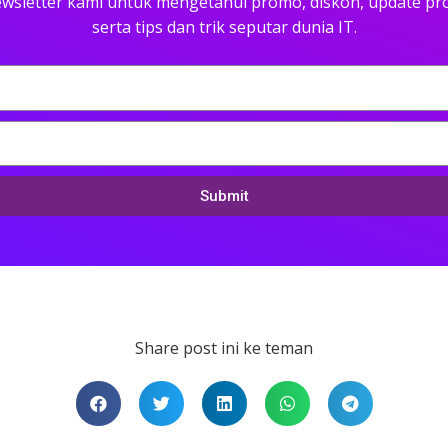
wsletter kami untuk mengetahui promo, diskon, update pr
serta tips dan trik seputar dunia IT.
Submit
Share post ini ke teman