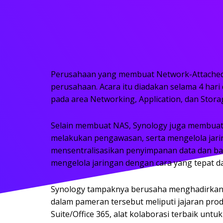
Perusahaan yang membuat Network-Attached St
perusahaan. Acara itu diadakan selama 4 hari
pada area Networking, Application, dan Stora
Selain membuat NAS, Synology juga membuat s
melakukan pengawasan, serta mengelola jarin
mensentralisasikan penyimpanan data dan back
mengelola jaringan dengan cara yang tepat 
Synology tampaknya berusaha menghadirkan pr
dalam pameran tersebut meliputi jajaran produ
Suite/Office 365, alat kolaborasi terbaik untuk 