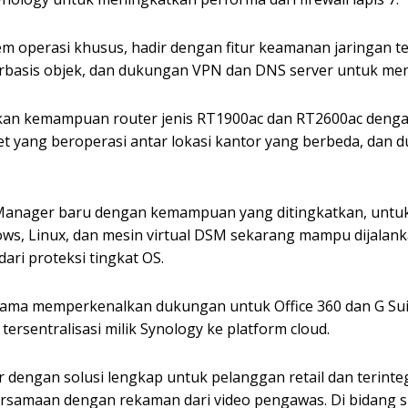
operasi khusus, hadir dengan fitur keamanan jaringan te
berbasis objek, dan dukungan VPN dan DNS server untuk men
an kemampuan router jenis RT1900ac dan RT2600ac dengan
et yang beroperasi antar lokasi kantor yang berbeda, dan
 Manager baru dengan kemampuan yang ditingkatkan, unt
dows, Linux, dan mesin virtual DSM sekarang mampu dijala
ri proteksi tingkat OS.
ma memperkenalkan dukungan untuk Office 360 dan G Suite 
ersentralisasi milik Synology ke platform cloud.
dir dengan solusi lengkap untuk pelanggan retail dan terin
bersamaan dengan rekaman dari video pengawas. Di bidang s