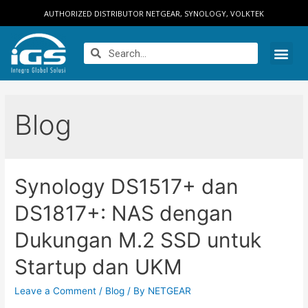
AUTHORIZED DISTRIBUTOR NETGEAR, SYNOLOGY, VOLKTEK
Blog
Synology DS1517+ dan
DS1817+: NAS dengan
Dukungan M.2 SSD untuk
Startup dan UKM
Leave a Comment
/
Blog
/ By
NETGEAR