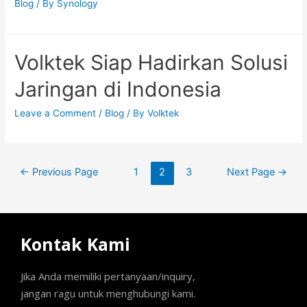
Blog
/ By
Synology
Volktek Siap Hadirkan Solusi
Jaringan di Indonesia
Leave a Comment
/
Blog
/ By
Volktek
←
Previous Page
1
2
3
Next Page
→
Kontak Kami
Jika Anda memiliki pertanyaan/inquiry,
jangan ragu untuk menghubungi kami.