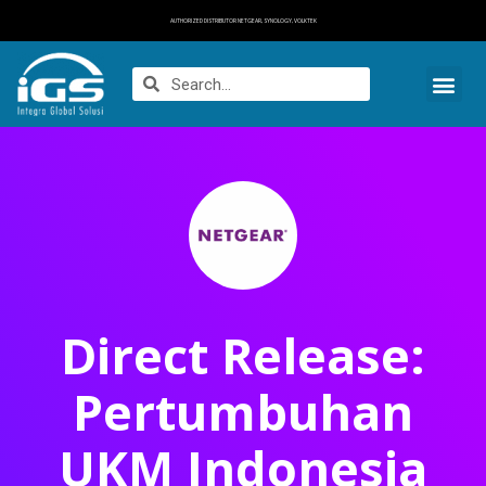
AUTHORIZED DISTRIBUTOR NETGEAR, SYNOLOGY, VOLKTEK
Direct Release:
Pertumbuhan
UKM Indonesia