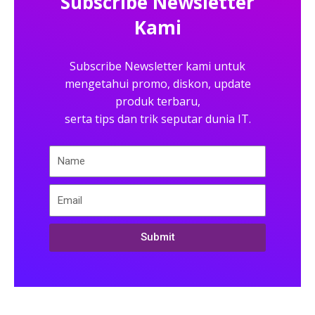
Subscribe Newsletter
Kami
Subscribe Newsletter kami untuk
mengetahui promo, diskon, update
produk terbaru,
serta tips dan trik seputar dunia IT.
Submit