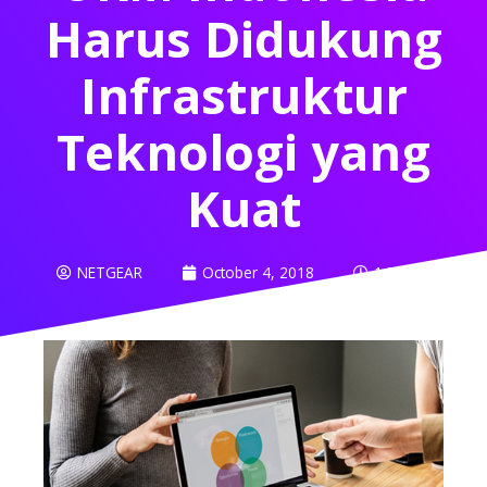
Harus Didukung
Infrastruktur
Teknologi yang
Kuat
NETGEAR
October 4, 2018
1:05 am