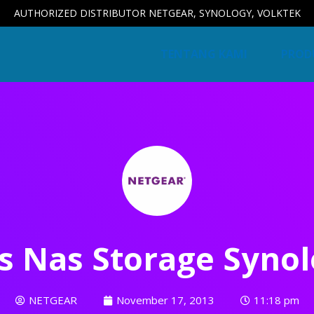
AUTHORIZED DISTRIBUTOR NETGEAR, SYNOLOGY, VOLKTEK
TENTANG KAMI
PROD
s Nas Storage Syno
NETGEAR
November 17, 2013
11:18 pm