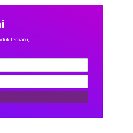
i
oduk terbaru,