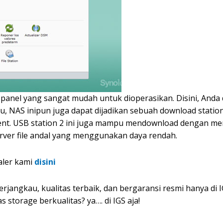
ol panel yang sangat mudah untuk dioperasikan. Disini, An
tu, NAS inipun juga dapat dijadikan sebuah download stati
rent. USB station 2 ini juga mampu mendownload dengan 
rver file andal yang menggunakan daya rendah.
aler kami
disini
jangkau, kualitas terbaik, dan bergaransi resmi hanya di IG
s storage berkualitas? ya…. di IGS aja!