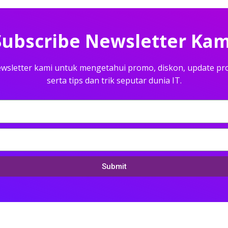
Subscribe Newsletter Kam
wsletter kami untuk mengetahui promo, diskon, update pr
serta tips dan trik seputar dunia IT.
Submit