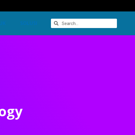
UK
SOLUSI
logy