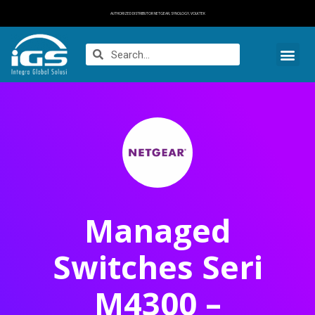
AUTHORIZED DISTRIBUTOR NETGEAR, SYNOLOGY, VOLKTEK
Managed
Switches Seri
M4300 –