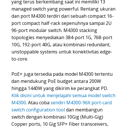
yang terus berkembang saat ini memiliki 13
managed switch yang powerful. Rentang ukuran
dan port M4300 terdiri dari sebuah compact 16-
port compact half-rack sepenuhnya sampai 2U
96-port modular switch. M4300 stacking
topologies menyediakan 384-port 1G, 768-port
10G, 192-port 40G, atau kombinasi redundant,
unstoppable systems untuk konektivitas edge-
to-core.
PoE+ juga tersedia pada model M4300 tertentu
dan mendukung PoE budget antara 200W
hingga 1440W yang dikirim ke perangkat PD.
Klik disini untuk menjelajahi semua model switch
M4300.
Atau coba
sendiri M4300-96X port-card
switch configuration tool
dan membangun
switch dengan kombinasi 10Gig (Multi-Gig)
Copper ports, 10 Gig SFP+ Fiber transceivers,