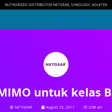
AUTHORIZED DISTRIBUTOR NETGEAR, SYNOLOGY, VOLKTEK
TENTANG KAMI
PROD
IMO untuk kelas B
NETGEAR
August 25, 2017
2:08 am