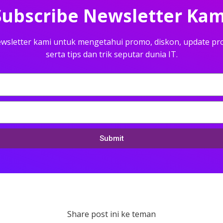
Subscribe Newsletter Kam
wsletter kami untuk mengetahui promo, diskon, update pr
serta tips dan trik seputar dunia IT.
Submit
Share post ini ke teman