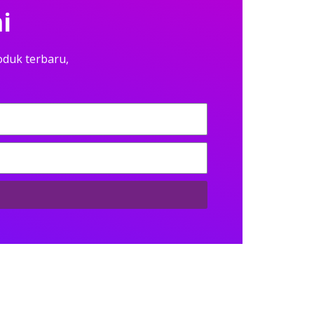
i
oduk terbaru,