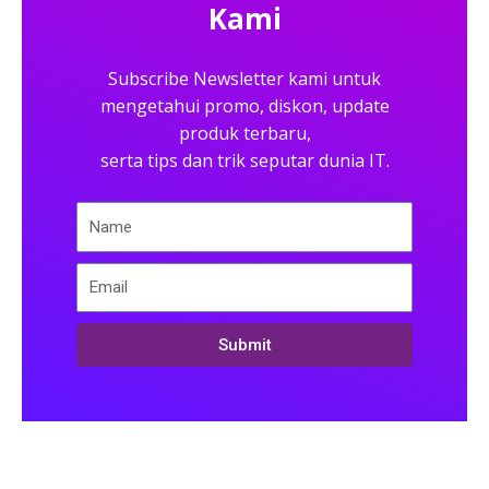
Kami
Subscribe Newsletter kami untuk
mengetahui promo, diskon, update
produk terbaru,
serta tips dan trik seputar dunia IT.
Submit