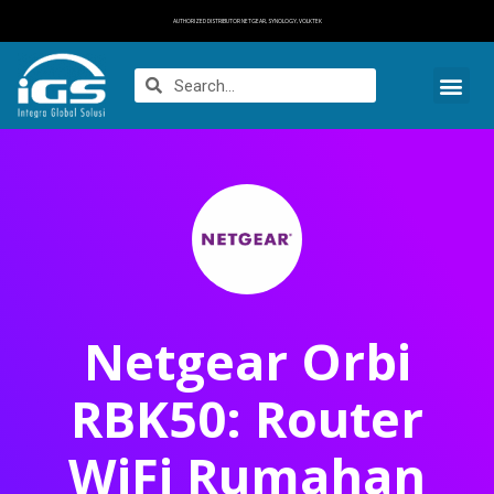
AUTHORIZED DISTRIBUTOR NETGEAR, SYNOLOGY, VOLKTEK
Netgear Orbi
RBK50: Router
WiFi Rumahan