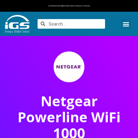
AUTHORIZED DISTRIBUTOR NETGEAR, SYNOLOGY, VOLKTEK
Netgear
Powerline WiFi
1000