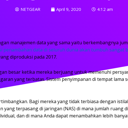
NETGEAR
April 9, 2020
4:12 am
angan manajemen data yang sama yaitu berkembangnya jum
i penambahan data di seluruh dunia akan tumbuh sangat be
 yang diproduksi pada 2017.
angan besar ketika mereka berjuang untuk memenuhi persy
garan yang terbatas. Sistem penyimpanan di tempat lama se
ertimbangkan. Bagi mereka yang tidak terbiasa dengan istilah
an yang terpasang di jaringan (NAS) di mana jumlah ruang
dividual, dan di mana Anda dapat menambahkan lebih banyak