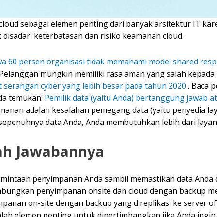
oud sebagai elemen penting dari banyak arsitektur IT ka
k disadari keterbatasan dan risiko keamanan cloud.
60 persen organisasi tidak memahami model shared respo
 Pelanggan mungkin memiliki rasa aman yang salah kepada
 serangan cyber yang lebih besar pada tahun 2020
. Baca p
nda temukan:
Pemilik data (yaitu Anda) bertanggung jawab a
manan adalah kesalahan pemegang data (yaitu penyedia laya
 sepenuhnya data Anda, Anda membutuhkan lebih dari layan
lah Jawabannya
permintaan penyimpanan Anda sambil memastikan data Anda 
gabungkan penyimpanan onsite dan cloud dengan backup m
panan on-site dengan backup yang direplikasi ke server of
 adalah elemen penting untuk dipertimbangkan jika Anda i