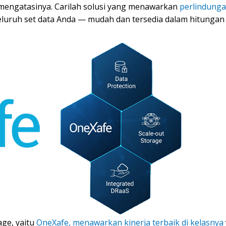
t mengatasinya. Carilah solusi yang menawarkan
perlindunga
eluruh set data Anda — mudah dan tersedia dalam hitungan 
age, yaitu
OneXafe, menawarkan kinerja terbaik di kelasnya