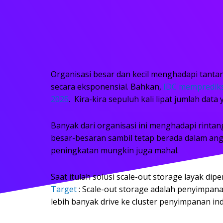
Organisasi besar dan kecil menghadapi tant
secara eksponensial. Bahkan,
IDC memprediks
2025
. Kira-kira sepuluh kali lipat jumlah data
Banyak dari organisasi ini menghadapi rint
besar-besaran sambil tetap berada dalam ang
peningkatan mungkin juga mahal.
Saat itulah solusi scale-out storage layak dip
Target
: Scale-out storage adalah penyimpan
lebih banyak drive ke cluster penyimpanan in