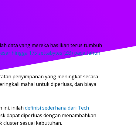
lah data yang mereka hasilkan terus tumbuh
sar hingga 175 zettabytes (ZB) pada tahun
aratan penyimpanan yang meningkat secara
ringkali mahal untuk diperluas, dan biaya
 ini, inilah
definisi sederhana dari Tech
 disk dapat diperluas dengan menambahkan
 cluster sesuai kebutuhan.