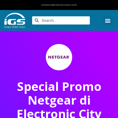
AUTHORIZED DISTRIBUTOR NETGEAR, SYNOLOGY, VOLKTEK
Special Promo
Netgear di
Electronic City