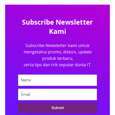
Subscribe Newsletter
Kami
Subscribe Newsletter kami untuk
mengetahui promo, diskon, update
produk terbaru,
serta tips dan trik seputar dunia IT.
Submit