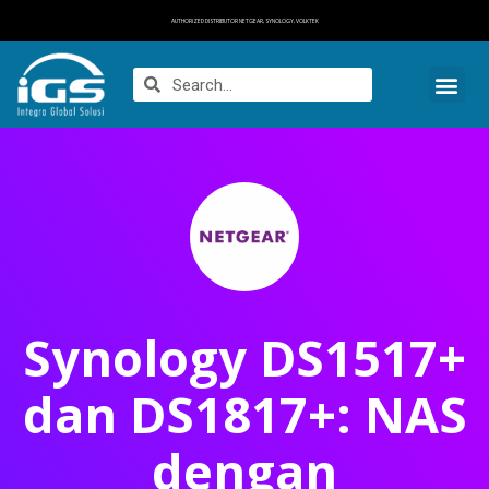
AUTHORIZED DISTRIBUTOR NETGEAR, SYNOLOGY, VOLKTEK
Synology DS1517+
dan DS1817+: NAS
dengan