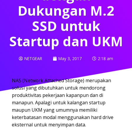
Dukungan M.2
SSD untuk
Startup dan UKM
NETGEAR
May 3, 2017
2:18 am
NAS (Network Attached Storage) merupakan
solusi yang dibutuhkan untuk mendorong
produktivitas pekerjaan kapanpun dan di
manapun. Apalagi untuk kalangan startup
maupun UKM yang umumnya memiliki
keterbatasan modal menggunakan hard drive
eksternal untuk menyimpan data.