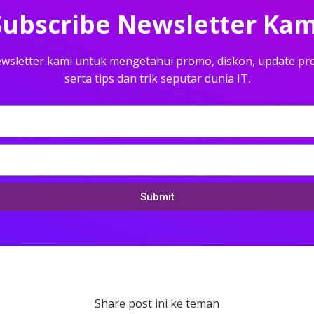
Subscribe Newsletter Kam
wsletter kami untuk mengetahui promo, diskon, update pr
serta tips dan trik seputar dunia IT.
Submit
Share post ini ke teman