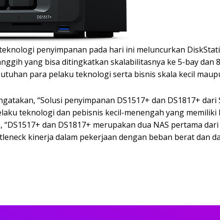
teknologi penyimpanan pada hari ini meluncurkan DiskSt
nggih yang bisa ditingkatkan skalabilitasnya ke 5-bay dan 8
tuhan para pelaku teknologi serta bisnis skala kecil mau
engatakan, “Solusi penyimpanan DS1517+ dan DS1817+ dari 
aku teknologi dan pebisnis kecil-menengah yang memiliki k
an, “DS1517+ dan DS1817+ merupakan dua NAS pertama dar
leneck kinerja dalam pekerjaan dengan beban berat dan da