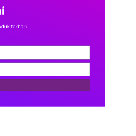
i
oduk terbaru,