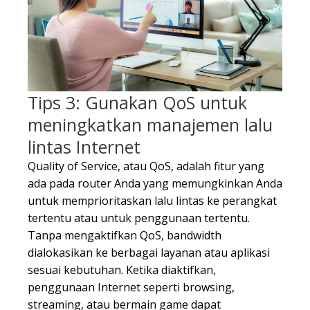
Tips 3: Gunakan QoS untuk
meningkatkan manajemen lalu
lintas Internet
Quality of Service, atau QoS, adalah fitur yang
ada pada router Anda yang memungkinkan Anda
untuk memprioritaskan lalu lintas ke perangkat
tertentu atau untuk penggunaan tertentu.
Tanpa mengaktifkan QoS, bandwidth
dialokasikan ke berbagai layanan atau aplikasi
sesuai kebutuhan. Ketika diaktifkan,
penggunaan Internet seperti browsing,
streaming, atau bermain game dapat