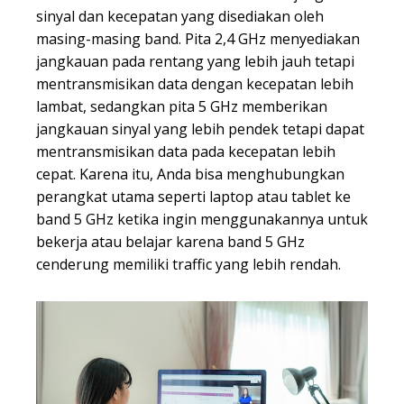
sinyal dan kecepatan yang disediakan oleh
masing-masing band. Pita 2,4 GHz menyediakan
jangkauan pada rentang yang lebih jauh tetapi
mentransmisikan data dengan kecepatan lebih
lambat, sedangkan pita 5 GHz memberikan
jangkauan sinyal yang lebih pendek tetapi dapat
mentransmisikan data pada kecepatan lebih
cepat. Karena itu, Anda bisa menghubungkan
perangkat utama seperti laptop atau tablet ke
band 5 GHz ketika ingin menggunakannya untuk
bekerja atau belajar karena band 5 GHz
cenderung memiliki traffic yang lebih rendah.