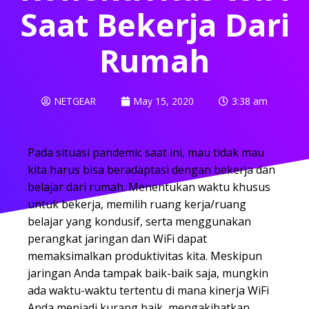
Saat Bekerja Dari
Rumah
NETGEAR
May 15, 2020
3:38 am
Pada situasi pandemic saat ini, mau tidak mau
kita harus bisa beradaptasi dengan bekerja dan
belajar dari rumah. Menentukan waktu khusus
untuk bekerja, memilih ruang kerja/ruang
belajar yang kondusif, serta menggunakan
perangkat jaringan dan WiFi dapat
memaksimalkan produktivitas kita. Meskipun
jaringan Anda tampak baik-baik saja, mungkin
ada waktu-waktu tertentu di mana kinerja WiFi
Anda menjadi kurang baik, mengakibatkan