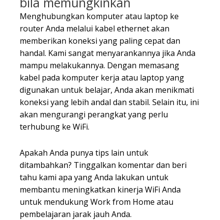
bila memungkinkan
Menghubungkan komputer atau laptop ke
router Anda melalui kabel ethernet akan
memberikan koneksi yang paling cepat dan
handal. Kami sangat menyarankannya jika Anda
mampu melakukannya. Dengan memasang
kabel pada komputer kerja atau laptop yang
digunakan untuk belajar, Anda akan menikmati
koneksi yang lebih andal dan stabil. Selain itu, ini
akan mengurangi perangkat yang perlu
terhubung ke WiFi.
Apakah Anda punya tips lain untuk
ditambahkan? Tinggalkan komentar dan beri
tahu kami apa yang Anda lakukan untuk
membantu meningkatkan kinerja WiFi Anda
untuk mendukung Work from Home atau
pembelajaran jarak jauh Anda.