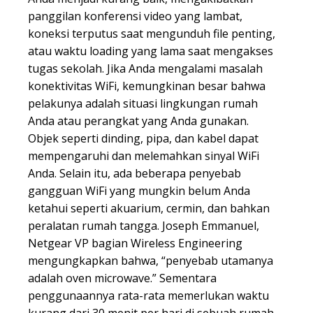
panggilan konferensi video yang lambat,
koneksi terputus saat mengunduh file penting,
atau waktu loading yang lama saat mengakses
tugas sekolah. Jika Anda mengalami masalah
konektivitas WiFi, kemungkinan besar bahwa
pelakunya adalah situasi lingkungan rumah
Anda atau perangkat yang Anda gunakan.
Objek seperti dinding, pipa, dan kabel dapat
mempengaruhi dan melemahkan sinyal WiFi
Anda. Selain itu, ada beberapa penyebab
gangguan WiFi yang mungkin belum Anda
ketahui seperti akuarium, cermin, dan bahkan
peralatan rumah tangga. Joseph Emmanuel,
Netgear VP bagian Wireless Engineering
mengungkapkan bahwa, “penyebab utamanya
adalah oven microwave.” Sementara
penggunaannya rata-rata memerlukan waktu