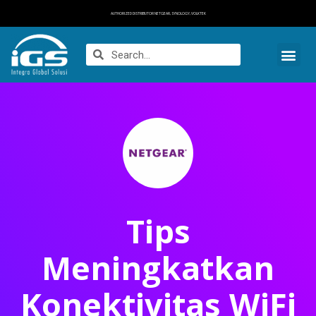
AUTHORIZED DISTRIBUTOR NETGEAR, SYNOLOGY, VOLKTEK
Tips
Meningkatkan
Konektivitas WiFi