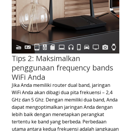
Tips 2: Maksimalkan
penggunaan frequency bands
WiFi Anda
Jika Anda memiliki router dual band, jaringan
WiFi Anda akan dibagi dua pita frekuensi – 2,4
GHz dan 5 Ghz. Dengan memiliki dua band, Anda
dapat mengoptimalkan jaringan Anda dengan
lebih baik dengan menetapkan perangkat
tertentu ke band yang berbeda. Perbedaan
utama antara kedua frekuensi adalah jangkauan