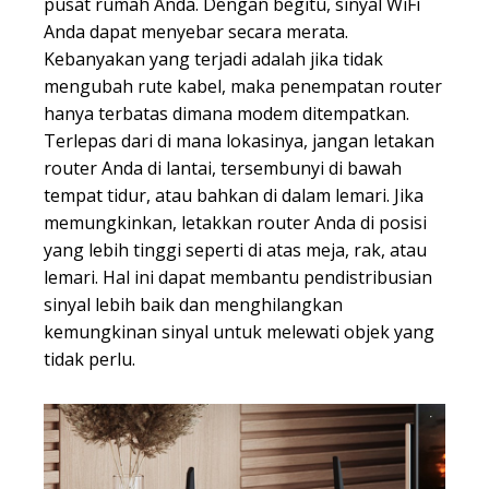
pusat rumah Anda. Dengan begitu, sinyal WiFi
Anda dapat menyebar secara merata.
Kebanyakan yang terjadi adalah jika tidak
mengubah rute kabel, maka penempatan router
hanya terbatas dimana modem ditempatkan.
Terlepas dari di mana lokasinya, jangan letakan
router Anda di lantai, tersembunyi di bawah
tempat tidur, atau bahkan di dalam lemari. Jika
memungkinkan, letakkan router Anda di posisi
yang lebih tinggi seperti di atas meja, rak, atau
lemari. Hal ini dapat membantu pendistribusian
sinyal lebih baik dan menghilangkan
kemungkinan sinyal untuk melewati objek yang
tidak perlu.