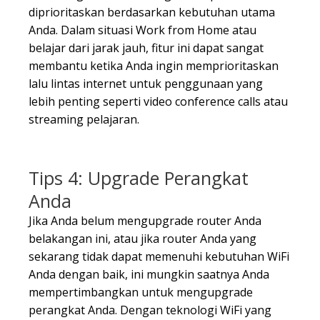
diprioritaskan berdasarkan kebutuhan utama
Anda. Dalam situasi Work from Home atau
belajar dari jarak jauh, fitur ini dapat sangat
membantu ketika Anda ingin memprioritaskan
lalu lintas internet untuk penggunaan yang
lebih penting seperti video conference calls atau
streaming pelajaran.
Tips 4: Upgrade Perangkat
Anda
Jika Anda belum mengupgrade router Anda
belakangan ini, atau jika router Anda yang
sekarang tidak dapat memenuhi kebutuhan WiFi
Anda dengan baik, ini mungkin saatnya Anda
mempertimbangkan untuk mengupgrade
perangkat Anda. Dengan teknologi WiFi yang