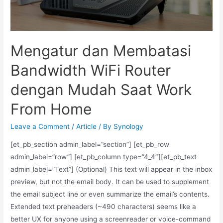
Mengatur dan Membatasi
Bandwidth WiFi Router
dengan Mudah Saat Work
From Home
Leave a Comment
/
Article
/ By
Synology
[et_pb_section admin_label=”section”] [et_pb_row
admin_label=”row”] [et_pb_column type=”4_4″][et_pb_text
admin_label=”Text”] (Optional) This text will appear in the inbox
preview, but not the email body. It can be used to supplement
the email subject line or even summarize the email’s contents.
Extended text preheaders (~490 characters) seems like a
better UX for anyone using a screenreader or voice-command