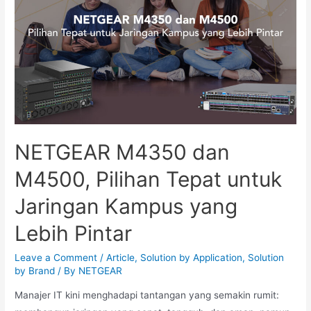
NETGEAR M4350 dan
M4500, Pilihan Tepat untuk
Jaringan Kampus yang
Lebih Pintar
Leave a Comment
/
Article
,
Solution by Application
,
Solution
by Brand
/ By
NETGEAR
Manajer IT kini menghadapi tantangan yang semakin rumit: