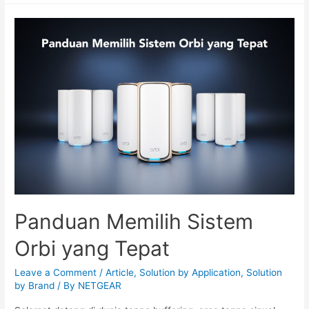
Panduan Memilih Sistem
Orbi yang Tepat
Leave a Comment
/
Article
,
Solution by Application
,
Solution
by Brand
/ By
NETGEAR